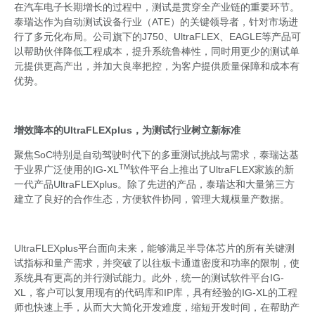
在汽车电子长期增长的过程中，测试是贯穿全产业链的重要环节。
泰瑞达作为自动测试设备行业（ATE）的关键领导者，针对市场进
行了多元化布局。公司旗下的J750、UltraFLEX、EAGLE等产品可
以帮助伙伴降低工程成本，提升系统鲁棒性，同时用更少的测试单
元提供更高产出，并加大良率把控，为客户提供质量保障和成本有
优势。
增效降本的
UltraFLEXplus
，为测试行业树立新标准
聚焦SoC特别是自动驾驶时代下的多重测试挑战与需求，泰瑞达基
TM
于业界广泛使用的IG-XL
软件平台上推出了UltraFLEX家族的新
一代产品UltraFLEXplus。除了先进的产品，泰瑞达和大量第三方
建立了良好的合作生态，方便软件协同，管理大规模量产数据。
UltraFLEXplus平台面向未来，能够满足半导体芯片的所有关键测
试指标和量产需求，并突破了以往板卡通道密度和功率的限制，使
系统具有更高的并行测试能力。此外，统一的测试软件平台IG-
XL，客户可以复用现有的代码库和IP库，具有经验的IG-XL的工程
师也快速上手，从而大大简化开发难度，缩短开发时间，在帮助产