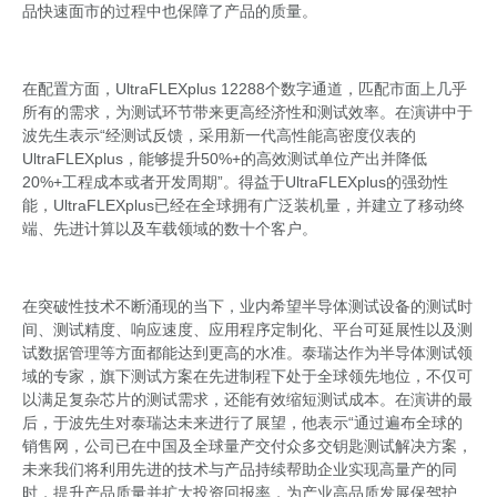
品快速面市的过程中也保障了产品的质量。
在配置方面，UltraFLEXplus 12288个数字通道，匹配市面上几乎
所有的需求，为测试环节带来更高经济性和测试效率。在演讲中于
波先生表示“经测试反馈，采用新一代高性能高密度仪表的
UltraFLEXplus，能够提升50%+的高效测试单位产出并降低
20%+工程成本或者开发周期”。得益于UltraFLEXplus的强劲性
能，UltraFLEXplus已经在全球拥有广泛装机量，并建立了移动终
端、先进计算以及车载领域的数十个客户。
在突破性技术不断涌现的当下，业内希望半导体测试设备的测试时
间、测试精度、响应速度、应用程序定制化、平台可延展性以及测
试数据管理等方面都能达到更高的水准。泰瑞达作为半导体测试领
域的专家，旗下测试方案在先进制程下处于全球领先地位，不仅可
以满足复杂芯片的测试需求，还能有效缩短测试成本。在演讲的最
后，于波先生对泰瑞达未来进行了展望，他表示“通过遍布全球的
销售网，公司已在中国及全球量产交付众多交钥匙测试解决方案，
未来我们将利用先进的技术与产品持续帮助企业实现高量产的同
时，提升产品质量并扩大投资回报率，为产业高品质发展保驾护