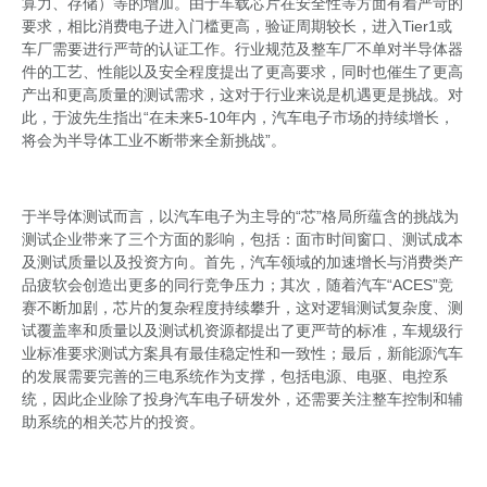
算力、存储）等的增加。由于车载芯片在安全性等方面有着严苛的
要求，相比消费电子进入门槛更高，验证周期较长，进入Tier1或
车厂需要进行严苛的认证工作。行业规范及整车厂不单对半导体器
件的工艺、性能以及安全程度提出了更高要求，同时也催生了更高
产出和更高质量的测试需求，这对于行业来说是机遇更是挑战。对
此，于波先生指出“在未来5-10年内，汽车电子市场的持续增长，
将会为半导体工业不断带来全新挑战”。
于半导体测试而言，以汽车电子为主导的“芯”格局所蕴含的挑战为
测试企业带来了三个方面的影响，包括：面市时间窗口、测试成本
及测试质量以及投资方向。首先，汽车领域的加速增长与消费类产
品疲软会创造出更多的同行竞争压力；其次，随着汽车“ACES”竞
赛不断加剧，芯片的复杂程度持续攀升，这对逻辑测试复杂度、测
试覆盖率和质量以及测试机资源都提出了更严苛的标准，车规级行
业标准要求测试方案具有最佳稳定性和一致性；最后，新能源汽车
的发展需要完善的三电系统作为支撑，包括电源、电驱、电控系
统，因此企业除了投身汽车电子研发外，还需要关注整车控制和辅
助系统的相关芯片的投资。