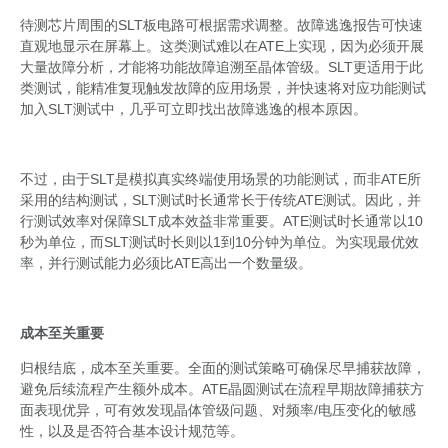
待测芯片周围的SLT板电路可根据需求调整。故障逃逸报告可快速
直观地显示在屏幕上。这类测试难以在ATE上实现，因为必须开展
大量故障分析，才能将功能故障追溯至晶体管级。SLT更适用于此
类测试，能精准复现触发故障的应用场景，并快速将对应功能测试
加入SLT测试中，几乎可立即找出故障逃逸的根本原因。
不过，由于SLT是模拟真实终端使用场景的功能测试，而非ATE所
采用的结构测试，SLT测试时长通常长于传统ATE测试。因此，并
行测试效率对保障SLT成本效益非常重要。ATE测试时长通常以10
秒为单位，而SLT测试时长则以1到10分钟为单位。为实现最优效
率，并行测试能力必须比ATE高出一个数量级。
成本至关重要
归根结底，成本至关重要。全面的测试策略可确保尽早捕获故障，
避免后续流程产生额外成本。ATE晶圆测试在流程早期故障捕获方
面表现优异，可有效发现晶体管级问题、对频率/电压变化的敏感
性，以及是否符合基本设计规范等。